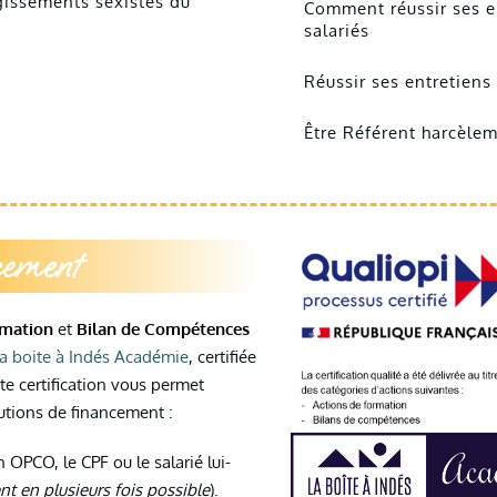
gissements sexistes du
Comment réussir ses e
salariés
Réussir ses entretiens
Être Référent harcèle
cement
rmation
et
Bilan de Compétences
a boite à Indés Académie
, certifiée
tte certification vous permet
lutions de financement :
 OPCO, le CPF ou le salarié lui-
t en plusieurs fois possible
).