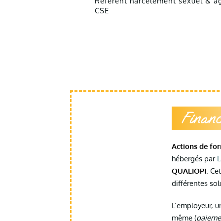
Référent harcèlement sexuel & a
CSE
Finan
Actions de fo
hébergés par
L
QUALIOPI
. Ce
différentes so
L’employeur, un
même (
paiemen