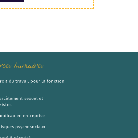
urces humaines
roit du travail pour la fonction
arcèlement sexuel et
xistes
andicap en entreprise
risques psychosociaux
anté & sécurité