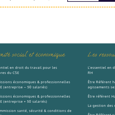
ité social et économique
Les resso
entiel en droit du travail pour les
L’essentiel en d
res du CSE
RH
issions économiques & professionnelles
Être Référent h
E (entreprise – 50 salariés)
agissements se
issions économiques & professionnelles
Être référent H
E (entreprise + 50 salariés)
La gestion des 
mmission santé, sécurité & conditions de
Être Référent s