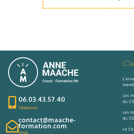
Com
L’ess
memb
Les m
06.03.43.57.40
du CS
Téléphone
Les m
contact@maache-
du CS
formation.com
La Co
Email